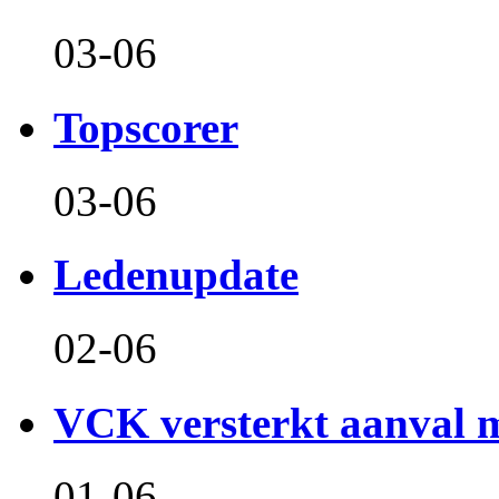
03-06
Topscorer
03-06
Ledenupdate
02-06
VCK versterkt aanval m
01-06