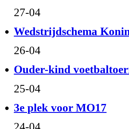
27-04
Wedstrijdschema Koni
26-04
Ouder-kind voetbaltoer
25-04
3e plek voor MO17
24-04