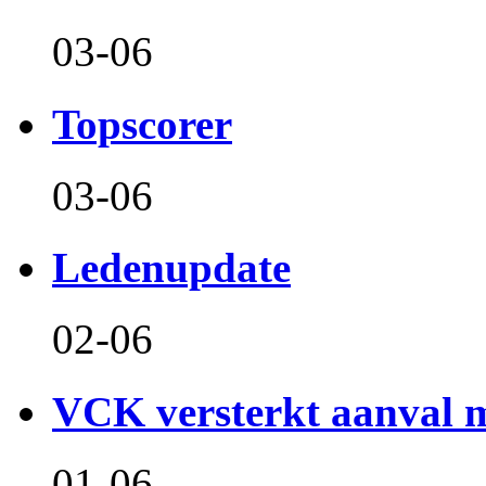
03-06
Topscorer
03-06
Ledenupdate
02-06
VCK versterkt aanval m
01-06