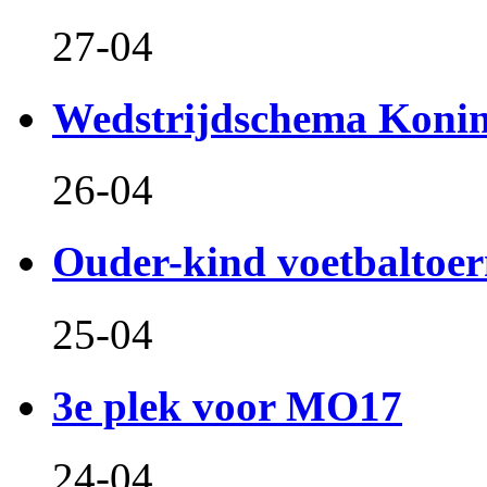
27-04
Wedstrijdschema Koni
26-04
Ouder-kind voetbaltoer
25-04
3e plek voor MO17
24-04