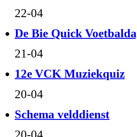
22-04
De Bie Quick Voetbald
21-04
12e VCK Muziekquiz
20-04
Schema velddienst
20-04