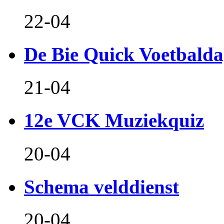
22-04
De Bie Quick Voetbald
21-04
12e VCK Muziekquiz
20-04
Schema velddienst
20-04