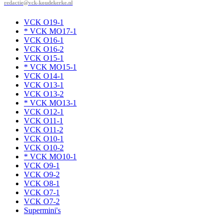
redactie@vck-koudekerke.nl
VCK O19-1
* VCK MO17-1
VCK O16-1
VCK O16-2
VCK O15-1
* VCK MO15-1
VCK O14-1
VCK O13-1
VCK O13-2
* VCK MO13-1
VCK O12-1
VCK O11-1
VCK O11-2
VCK O10-1
VCK O10-2
* VCK MO10-1
VCK O9-1
VCK O9-2
VCK O8-1
VCK O7-1
VCK O7-2
Supermini's