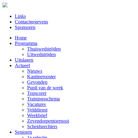
Links
Contactgegevens
Sponsoren
Home
Programma
Thuiswedstrijden
Uitwedstrijden
Uitslagen
Actueel
Nieuws
Kantinerooster
Gevonden
Pupil van de week
Topscorer
Trainingsschema
Vacatures
Velddienst
Weekbrief
Zevendorpentoernooi
Scheidsrechters
Senioren
1e selectie