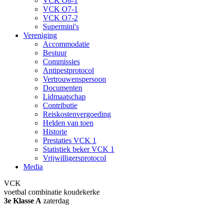
VCK O8-1
VCK O7-1
VCK O7-2
Supermini's
Vereniging
Accommodatie
Bestuur
Commissies
Antipestprotocol
Vertrouwenspersoon
Documenten
Lidmaatschap
Contributie
Reiskostenvergoeding
Helden van toen
Historie
Prestaties VCK 1
Statistiek beker VCK 1
Vrijwilligersprotocol
Media
VCK
voetbal combinatie koudekerke
3e Klasse A
zaterdag