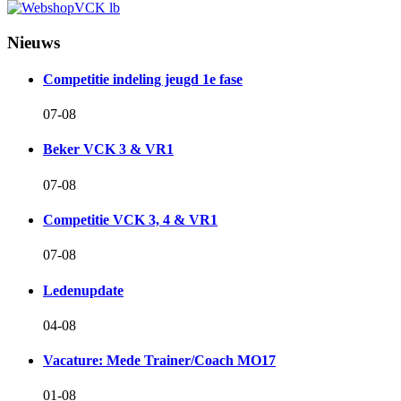
Nieuws
Competitie indeling jeugd 1e fase
07-08
Beker VCK 3 & VR1
07-08
Competitie VCK 3, 4 & VR1
07-08
Ledenupdate
04-08
Vacature: Mede Trainer/Coach MO17
01-08