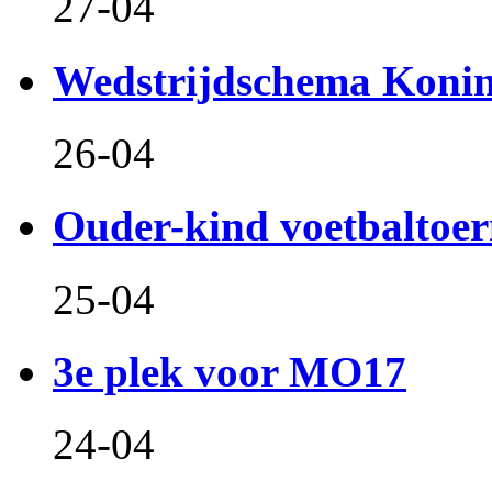
27-04
Wedstrijdschema Koni
26-04
Ouder-kind voetbaltoer
25-04
3e plek voor MO17
24-04