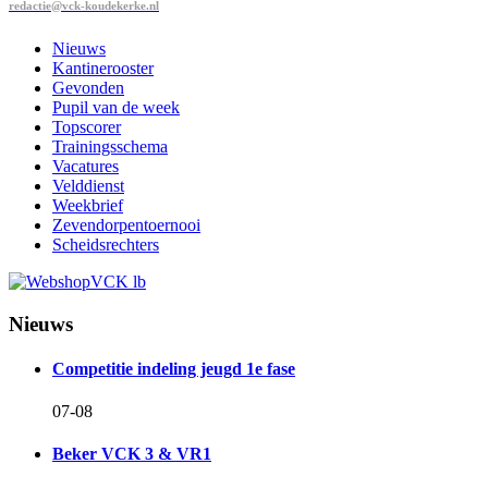
redactie@vck-koudekerke.nl
Nieuws
Kantinerooster
Gevonden
Pupil van de week
Topscorer
Trainingsschema
Vacatures
Velddienst
Weekbrief
Zevendorpentoernooi
Scheidsrechters
Nieuws
Competitie indeling jeugd 1e fase
07-08
Beker VCK 3 & VR1