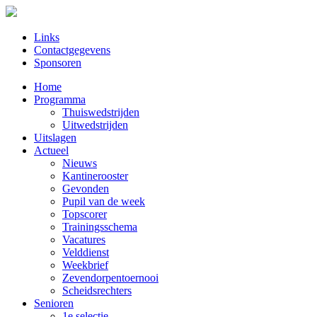
Links
Contactgegevens
Sponsoren
Home
Programma
Thuiswedstrijden
Uitwedstrijden
Uitslagen
Actueel
Nieuws
Kantinerooster
Gevonden
Pupil van de week
Topscorer
Trainingsschema
Vacatures
Velddienst
Weekbrief
Zevendorpentoernooi
Scheidsrechters
Senioren
1e selectie