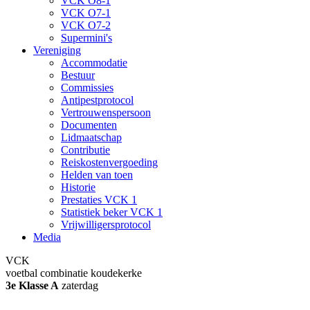
VCK O8-1
VCK O7-1
VCK O7-2
Supermini's
Vereniging
Accommodatie
Bestuur
Commissies
Antipestprotocol
Vertrouwenspersoon
Documenten
Lidmaatschap
Contributie
Reiskostenvergoeding
Helden van toen
Historie
Prestaties VCK 1
Statistiek beker VCK 1
Vrijwilligersprotocol
Media
VCK
voetbal combinatie koudekerke
3e Klasse A
zaterdag