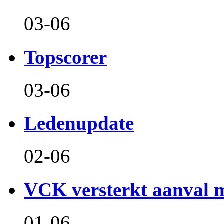
03-06
Topscorer
03-06
Ledenupdate
02-06
VCK versterkt aanval m
01-06