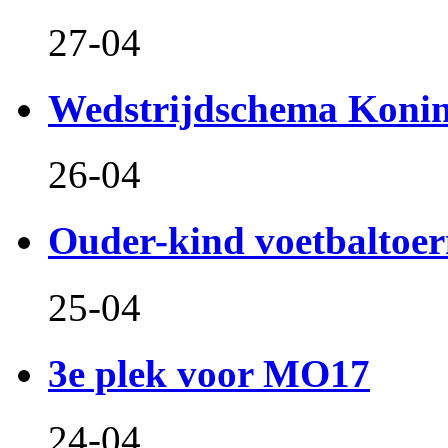
27-04
Wedstrijdschema Koni
26-04
Ouder-kind voetbaltoer
25-04
3e plek voor MO17
24-04