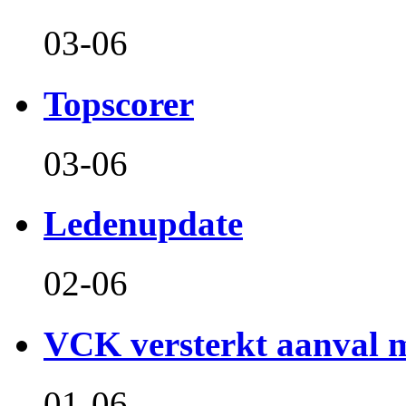
03-06
Topscorer
03-06
Ledenupdate
02-06
VCK versterkt aanval m
01-06