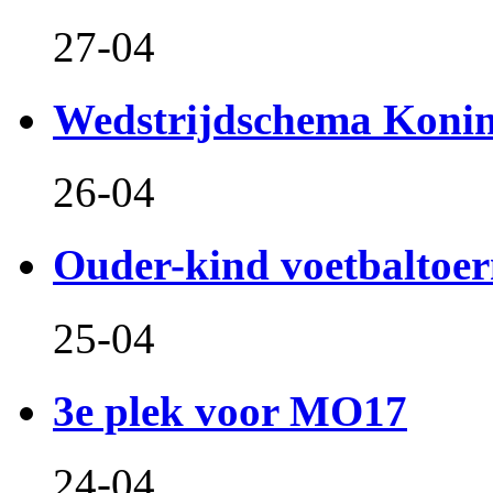
27-04
Wedstrijdschema Koni
26-04
Ouder-kind voetbaltoer
25-04
3e plek voor MO17
24-04