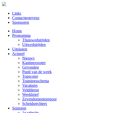
Links
Contactgegevens
Sponsoren
Home
Programma
Thuiswedstrijden
Uitwedstrijden
Uitslagen
Actueel
Nieuws
Kantinerooster
Gevonden
Pupil van de week
Topscorer
Trainingsschema
Vacatures
Velddienst
Weekbrief
Zevendorpentoernooi
Scheidsrechters
Senioren
1e selectie