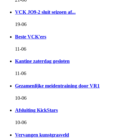
VCK JO9-2 sluit seizoen af...
19-06
Beste VCK'ers
11-06
Kantine zaterdag gesloten
11-06
Gezamenlijke meidentraining door VR1
10-06
Afsluiting KickStars
10-06
Vervangen kunstgrasveld