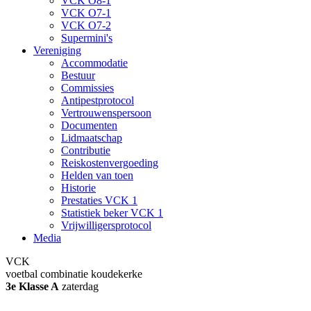
VCK O8-1
VCK O7-1
VCK O7-2
Supermini's
Vereniging
Accommodatie
Bestuur
Commissies
Antipestprotocol
Vertrouwenspersoon
Documenten
Lidmaatschap
Contributie
Reiskostenvergoeding
Helden van toen
Historie
Prestaties VCK 1
Statistiek beker VCK 1
Vrijwilligersprotocol
Media
VCK
voetbal combinatie koudekerke
3e Klasse A
zaterdag