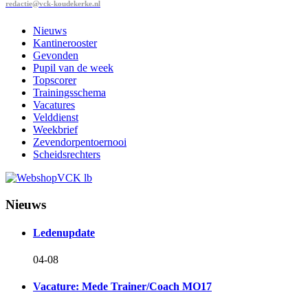
redactie@vck-koudekerke.nl
Nieuws
Kantinerooster
Gevonden
Pupil van de week
Topscorer
Trainingsschema
Vacatures
Velddienst
Weekbrief
Zevendorpentoernooi
Scheidsrechters
Nieuws
Ledenupdate
04-08
Vacature: Mede Trainer/Coach MO17