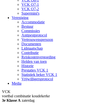
VCK O8-1
VCK O7-1
VCK O7-2
Supermini's
Vereniging
Accommodatie
Bestuur
Commissies
Antipestprotocol
Vertrouwenspersoon
Documenten
Lidmaatschap
Contributie
Reiskostenvergoeding
Helden van toen
Historie
Prestaties VCK 1
Statistiek beker VCK 1
Vrijwilligersprotocol
Media
VCK
voetbal combinatie koudekerke
3e Klasse A
zaterdag