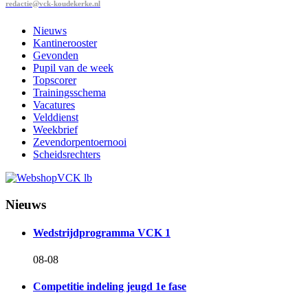
redactie@vck-koudekerke.nl
Nieuws
Kantinerooster
Gevonden
Pupil van de week
Topscorer
Trainingsschema
Vacatures
Velddienst
Weekbrief
Zevendorpentoernooi
Scheidsrechters
Nieuws
Wedstrijdprogramma VCK 1
08-08
Competitie indeling jeugd 1e fase