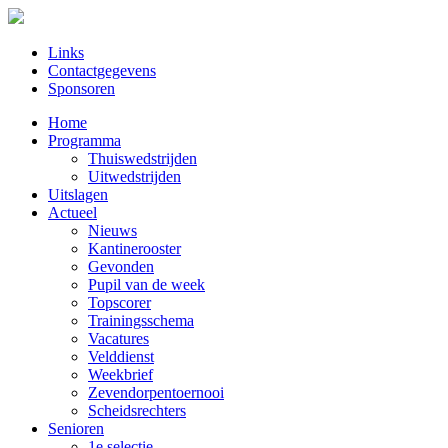
Links
Contactgegevens
Sponsoren
Home
Programma
Thuiswedstrijden
Uitwedstrijden
Uitslagen
Actueel
Nieuws
Kantinerooster
Gevonden
Pupil van de week
Topscorer
Trainingsschema
Vacatures
Velddienst
Weekbrief
Zevendorpentoernooi
Scheidsrechters
Senioren
1e selectie