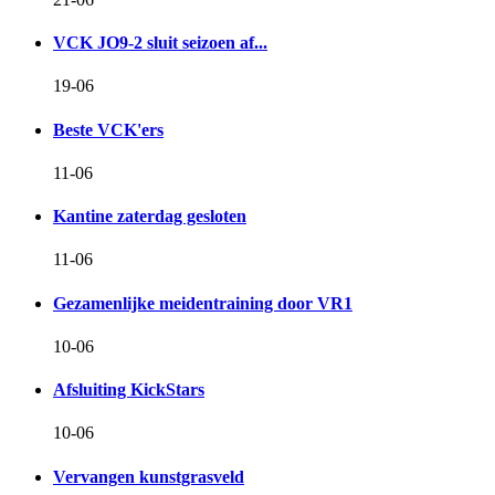
VCK JO9-2 sluit seizoen af...
19-06
Beste VCK'ers
11-06
Kantine zaterdag gesloten
11-06
Gezamenlijke meidentraining door VR1
10-06
Afsluiting KickStars
10-06
Vervangen kunstgrasveld