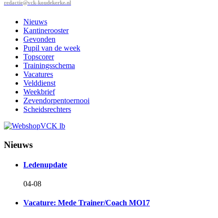
redactie@vck-koudekerke.nl
Nieuws
Kantinerooster
Gevonden
Pupil van de week
Topscorer
Trainingsschema
Vacatures
Velddienst
Weekbrief
Zevendorpentoernooi
Scheidsrechters
Nieuws
Ledenupdate
04-08
Vacature: Mede Trainer/Coach MO17