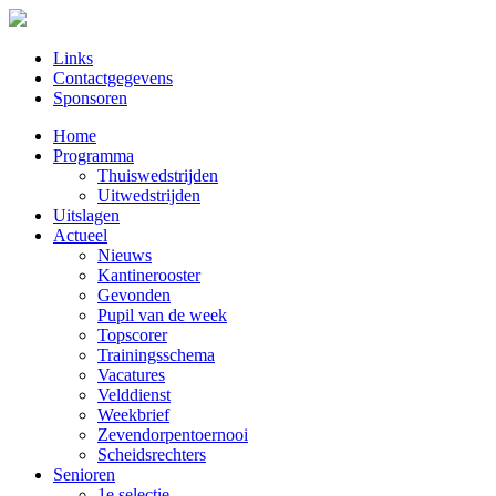
Links
Contactgegevens
Sponsoren
Home
Programma
Thuiswedstrijden
Uitwedstrijden
Uitslagen
Actueel
Nieuws
Kantinerooster
Gevonden
Pupil van de week
Topscorer
Trainingsschema
Vacatures
Velddienst
Weekbrief
Zevendorpentoernooi
Scheidsrechters
Senioren
1e selectie