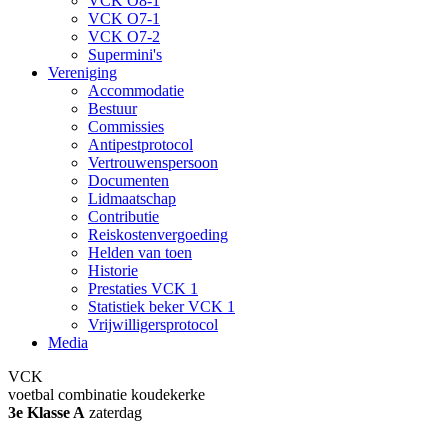
VCK O8-1
VCK O7-1
VCK O7-2
Supermini's
Vereniging
Accommodatie
Bestuur
Commissies
Antipestprotocol
Vertrouwenspersoon
Documenten
Lidmaatschap
Contributie
Reiskostenvergoeding
Helden van toen
Historie
Prestaties VCK 1
Statistiek beker VCK 1
Vrijwilligersprotocol
Media
VCK
voetbal combinatie koudekerke
3e Klasse A
zaterdag