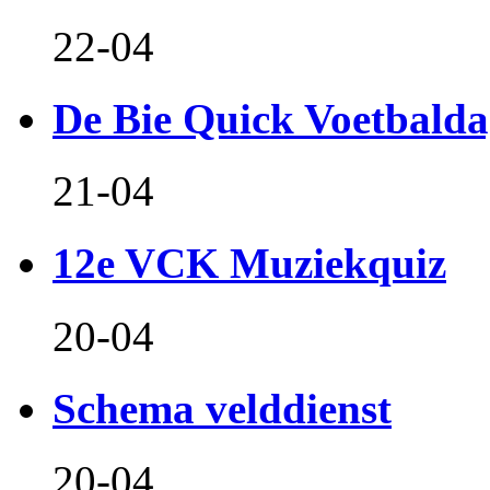
22-04
De Bie Quick Voetbald
21-04
12e VCK Muziekquiz
20-04
Schema velddienst
20-04