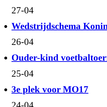
27-04
Wedstrijdschema Koni
26-04
Ouder-kind voetbaltoer
25-04
3e plek voor MO17
24-04