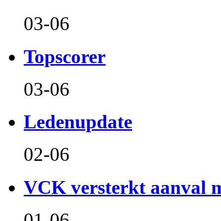
03-06
Topscorer
03-06
Ledenupdate
02-06
VCK versterkt aanval m
01-06