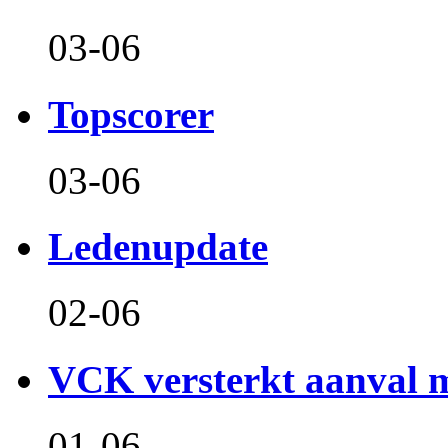
03-06
Topscorer
03-06
Ledenupdate
02-06
VCK versterkt aanval m
01-06