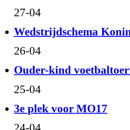
27-04
Wedstrijdschema Koni
26-04
Ouder-kind voetbaltoer
25-04
3e plek voor MO17
24-04