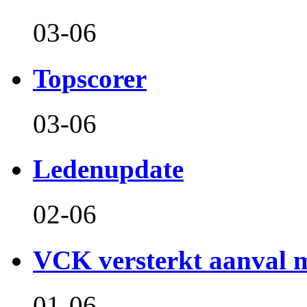
03-06
Topscorer
03-06
Ledenupdate
02-06
VCK versterkt aanval m
01-06