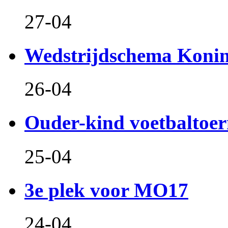
27-04
Wedstrijdschema Koni
26-04
Ouder-kind voetbaltoer
25-04
3e plek voor MO17
24-04