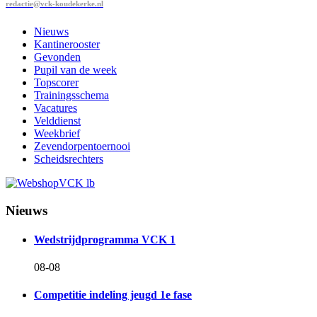
redactie@vck-koudekerke.nl
Nieuws
Kantinerooster
Gevonden
Pupil van de week
Topscorer
Trainingsschema
Vacatures
Velddienst
Weekbrief
Zevendorpentoernooi
Scheidsrechters
Nieuws
Wedstrijdprogramma VCK 1
08-08
Competitie indeling jeugd 1e fase