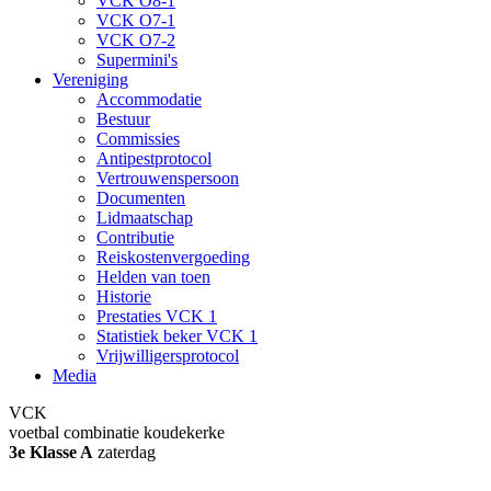
VCK O8-1
VCK O7-1
VCK O7-2
Supermini's
Vereniging
Accommodatie
Bestuur
Commissies
Antipestprotocol
Vertrouwenspersoon
Documenten
Lidmaatschap
Contributie
Reiskostenvergoeding
Helden van toen
Historie
Prestaties VCK 1
Statistiek beker VCK 1
Vrijwilligersprotocol
Media
VCK
voetbal combinatie koudekerke
3e Klasse A
zaterdag