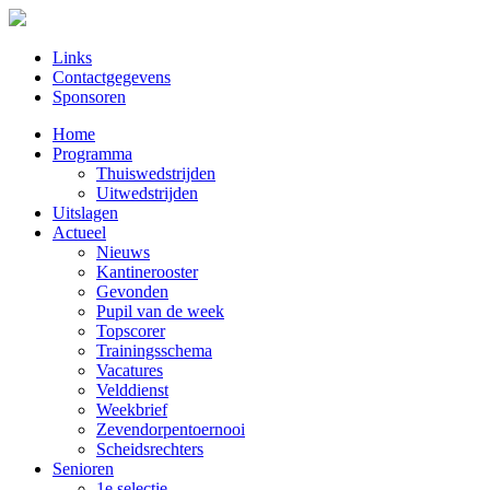
Links
Contactgegevens
Sponsoren
Home
Programma
Thuiswedstrijden
Uitwedstrijden
Uitslagen
Actueel
Nieuws
Kantinerooster
Gevonden
Pupil van de week
Topscorer
Trainingsschema
Vacatures
Velddienst
Weekbrief
Zevendorpentoernooi
Scheidsrechters
Senioren
1e selectie