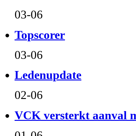
03-06
Topscorer
03-06
Ledenupdate
02-06
VCK versterkt aanval m
01-06