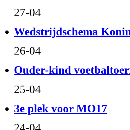
27-04
Wedstrijdschema Koni
26-04
Ouder-kind voetbaltoer
25-04
3e plek voor MO17
24-04