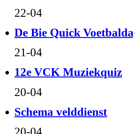
22-04
De Bie Quick Voetbald
21-04
12e VCK Muziekquiz
20-04
Schema velddienst
20-04