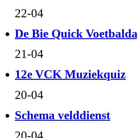
22-04
De Bie Quick Voetbald
21-04
12e VCK Muziekquiz
20-04
Schema velddienst
20-04