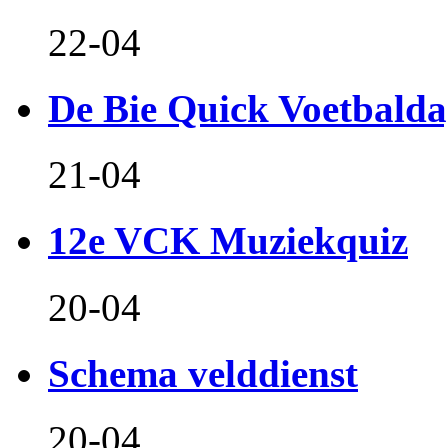
22-04
De Bie Quick Voetbald
21-04
12e VCK Muziekquiz
20-04
Schema velddienst
20-04