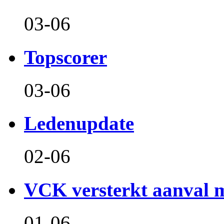
03-06
Topscorer
03-06
Ledenupdate
02-06
VCK versterkt aanval m
01-06