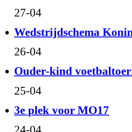
27-04
Wedstrijdschema Koni
26-04
Ouder-kind voetbaltoer
25-04
3e plek voor MO17
24-04