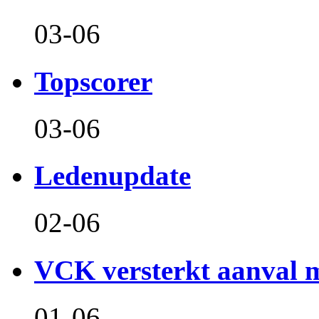
03-06
Topscorer
03-06
Ledenupdate
02-06
VCK versterkt aanval m
01-06