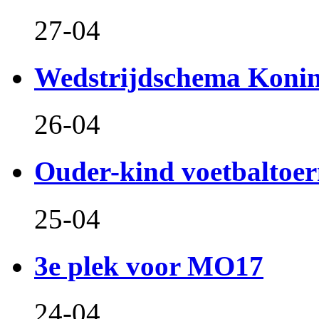
27-04
Wedstrijdschema Koni
26-04
Ouder-kind voetbaltoer
25-04
3e plek voor MO17
24-04