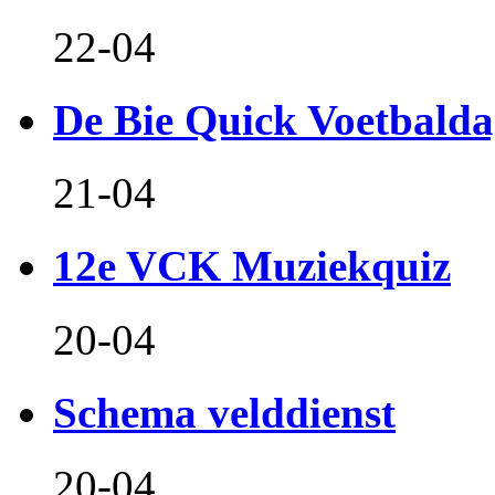
22-04
De Bie Quick Voetbald
21-04
12e VCK Muziekquiz
20-04
Schema velddienst
20-04