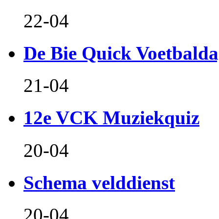
22-04
De Bie Quick Voetbald
21-04
12e VCK Muziekquiz
20-04
Schema velddienst
20-04