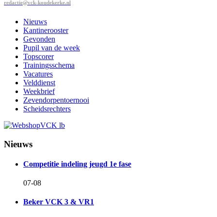
redactie@vck-koudekerke.nl
Nieuws
Kantinerooster
Gevonden
Pupil van de week
Topscorer
Trainingsschema
Vacatures
Velddienst
Weekbrief
Zevendorpentoernooi
Scheidsrechters
Nieuws
Competitie indeling jeugd 1e fase
07-08
Beker VCK 3 & VR1