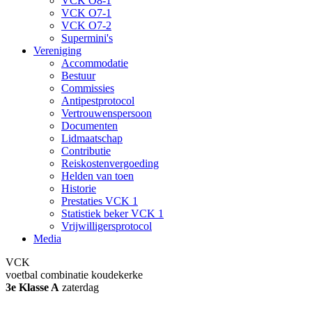
VCK O8-1
VCK O7-1
VCK O7-2
Supermini's
Vereniging
Accommodatie
Bestuur
Commissies
Antipestprotocol
Vertrouwenspersoon
Documenten
Lidmaatschap
Contributie
Reiskostenvergoeding
Helden van toen
Historie
Prestaties VCK 1
Statistiek beker VCK 1
Vrijwilligersprotocol
Media
VCK
voetbal combinatie koudekerke
3e Klasse A
zaterdag