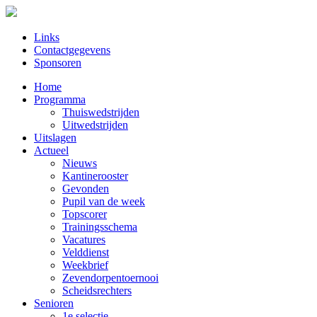
Links
Contactgegevens
Sponsoren
Home
Programma
Thuiswedstrijden
Uitwedstrijden
Uitslagen
Actueel
Nieuws
Kantinerooster
Gevonden
Pupil van de week
Topscorer
Trainingsschema
Vacatures
Velddienst
Weekbrief
Zevendorpentoernooi
Scheidsrechters
Senioren
1e selectie